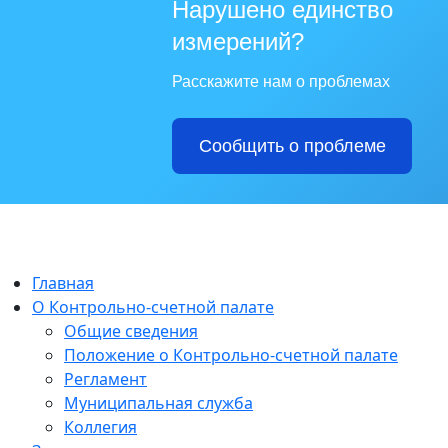
Нарушено единство
измерений?
Расскажите нам о проблемах
Сообщить о проблеме
Главная
О Контрольно-счетной палате
Общие сведения
Положение о Контрольно-счетной палате
Регламент
Муниципальная служба
Коллегия