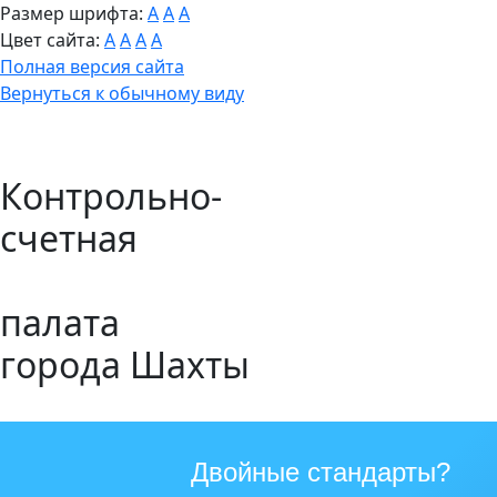
Размер шрифта:
A
A
A
Цвет сайта:
A
A
A
A
Полная версия сайта
Вернуться к обычному виду
Контрольно-
счетная
палата
города Шахты
Двойные стандарты?