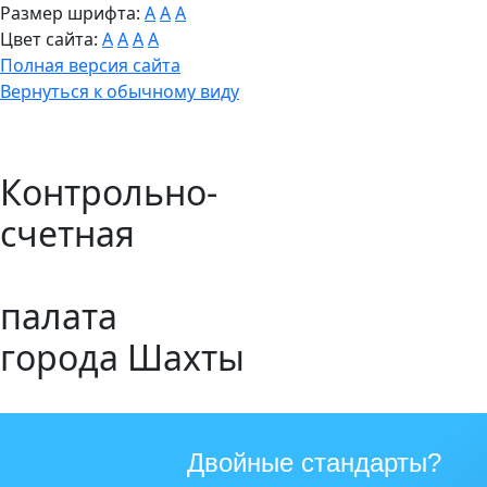
Размер шрифта:
A
A
A
Цвет сайта:
A
A
A
A
Полная версия сайта
Вернуться к обычному виду
Контрольно-
счетная
палата
города Шахты
Двойные стандарты?