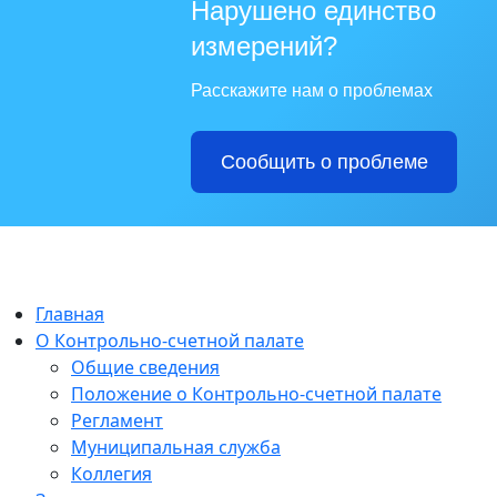
Нарушено единство
измерений?
Расскажите нам о проблемах
Сообщить о проблеме
Главная
О Контрольно-счетной палате
Общие сведения
Положение о Контрольно-счетной палате
Регламент
Муниципальная служба
Коллегия