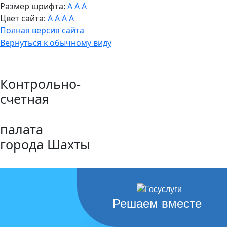
Размер шрифта:
A
A
A
Цвет сайта:
A
A
A
A
Полная версия сайта
Вернуться к обычному виду
Контрольно-
счетная
палата
города Шахты
Решаем вместе