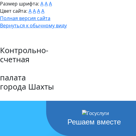
Размер шрифта:
A
A
A
Цвет сайта:
A
A
A
A
Полная версия сайта
Вернуться к обычному виду
Контрольно-
счетная
палата
города Шахты
Решаем вместе