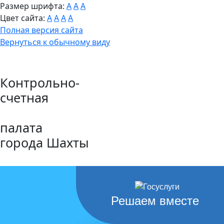
Размер шрифта:
A
A
A
Цвет сайта:
A
A
A
A
Полная версия сайта
Вернуться к обычному виду
Контрольно-
счетная
палата
города Шахты
Решаем вместе